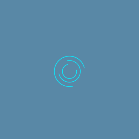
Αρχική σελίδα
Λύσεις λογισμικού
Caseware
IRIS Business Services
Circit
Εκπαιδευτικά σεμινάρια
Συχνές Ερωτήσεις